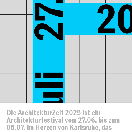
Die ArchitekturZeit 2025 ist ein
Architekturfestival vom 27.06. bis zum
05.07. im Herzen von Karlsruhe, das