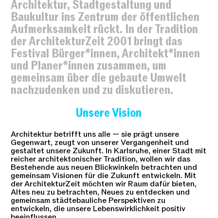
Architektur, Stadtgestaltung und
Baukultur ins Zentrum der öffentlichen
Aufmerksamkeit rückt. In der Tradition
der ArchitekturZeit 2001 bringt das
Festival Bürger*innen, Architekt*innen
und Planer*innen zusammen, um
gemeinsam über die gebaute Umwelt
nachzudenken und zu diskutieren.
Unsere Vision
Architektur betrifft uns alle — sie prägt unsere
Gegenwart, zeugt von unserer Vergangenheit und
gestaltet unsere Zukunft. In Karlsruhe, einer Stadt mit
reicher architektonischer Tradition, wollen wir das
Bestehende aus neuen Blickwinkeln betrachten und
gemeinsam Visionen für die Zukunft entwickeln. Mit
der ArchitekturZeit möchten wir Raum dafür bieten,
Altes neu zu betrachten, Neues zu entdecken und
gemeinsam städtebauliche Perspektiven zu
entwickeln, die unsere Lebenswirklichkeit positiv
beeinflussen.